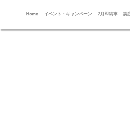
Home
イベント・キャンペーン
7月即納車
認
メ
イ
ン
コ
ン
テ
ン
ツ
に
移
動