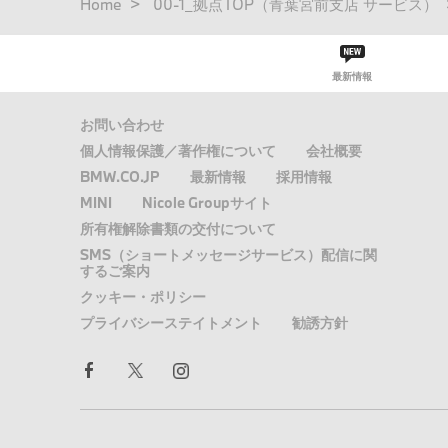
パ
Home
00-1_拠点TOP（青葉宮前支店 サービス）
ン
く
ず
最新情報
お問い合わせ
個人情報保護／著作権について
会社概要
BMW.CO.JP
最新情報
採用情報
MINI
Nicole Groupサイト
所有権解除書類の交付について
SMS（ショートメッセージサービス）配信に関
するご案内
クッキー・ポリシー
プライバシーステイトメント
勧誘方針