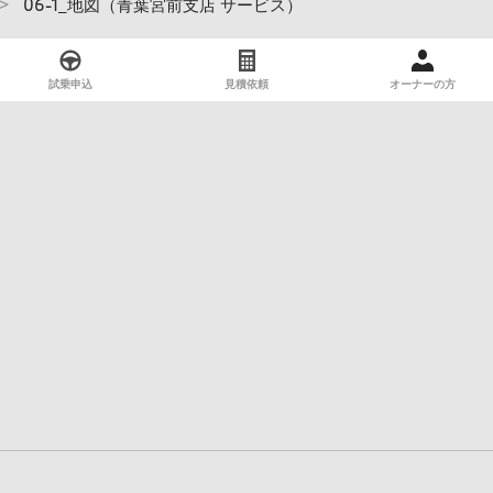
06-1_地図（青葉宮前支店 サービス）
試乗申込
見積依頼
オーナーの方