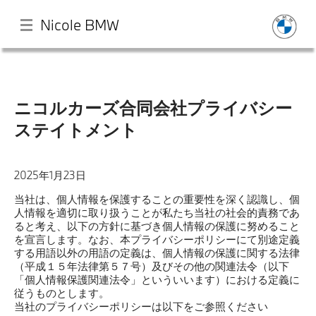
Nicole BMW
メ
イ
ン
ニコルカーズ合同会社プライバシー
コ
ステイトメント
ン
Home
テ
ン
ツ
イベント・キャンペーン
2025年1月23日
に
移
当社は、個人情報を保護することの重要性を深く認識し、個
動
人情報を適切に取り扱うことが私たち当社の社会的責務であ
7月即納車
ると考え、以下の方針に基づき個人情報の保護に努めること
を宣言します。なお、本プライバシーポリシーにて別途定義
する用語以外の用語の定義は、個人情報の保護に関する法律
認定中古車
（平成１５年法律第５７号）及びその他の関連法令（以下
「個人情報保護関連法令」といういいます）における定義に
従うものとします。
店舗
当社のプライバシーポリシーは以下をご参照ください