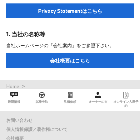
Privacy Statementはこちら
モデル一覧
試乗・見積
1. 当社の名称等
当社ホームページの「会社案内」をご参照下さい。
Service
会社概要はこちら
法人契約について
パ
Home
ン
く
最新情報
試乗申込
見積依頼
オーナーの方
オンライン入庫予
ず
約
お問い合わせ
個人情報保護／著作権について
会社概要