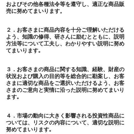
およびその他各種法令等を遵守し、適正な商品販
売に努めてまいります。
モデル一覧
試乗・見積
２．お客さまに商品内容を十分ご理解いただける
よう、知識の修得、研さんに励むとともに、説明
方法等について工夫し、わかりやすい説明に努め
Service
てまいります｡
法人契約について
３．お客さまの商品に関する知識、経験、財産の
状況および購入の目的等を総合的に勘案し、お客
さまに適切な商品をご選択いただけるよう、お客
さまのご意向と実情に沿った説明に努めてまいり
ます｡
４．市場の動向に大きく影響される投資性商品に
ついては、リスクの内容について、適切な説明に
努めてまいります｡