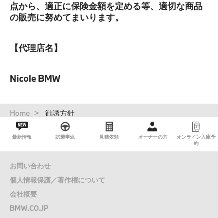
点から、適正に保険金額を定める等、適切な商品
の販売に努めてまいります。
【代理店名】
Nicole BMW
パ
Home
勧誘方針
ン
く
最新情報
試乗申込
見積依頼
オーナーの方
オンライン入庫予
ず
約
お問い合わせ
個人情報保護／著作権について
会社概要
BMW.CO.JP