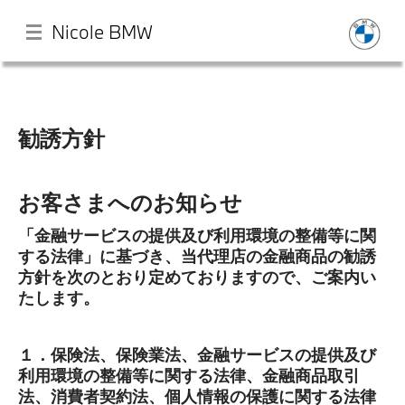
Nicole BMW
メ
イ
ン
勧誘方針
コ
ン
Home
テ
お客さまへのお知らせ
ン
ツ
イベント・キャンペーン
に
「金融サービスの提供及び利用環境の整備等に関
移
する法律」に基づき、当代理店の金融商品の勧誘
動
方針を次のとおり定めておりますので、ご案内い
7月即納車
たします。
認定中古車
１．保険法、保険業法、金融サービスの提供及び
利用環境の整備等に関する法律、金融商品取引
店舗
法、消費者契約法、個人情報の保護に関する法律