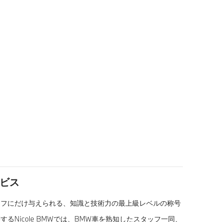
ービス
ッフにだけ与えられる、知識と技術力の最上級レベルの称号
るNicole BMWでは、BMW車を熟知したスタッフ一同、