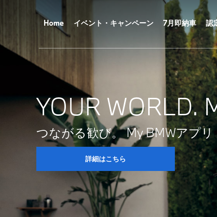
メ
イ
ン
Home
イベント・キャンペーン
7月即納車
認
コ
ン
テ
ン
ツ
に
移
動
YOUR WORLD. 
つながる歓び。 My BMWアプリ
詳細はこちら