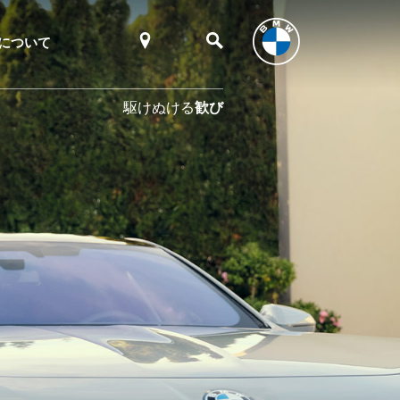
について
駆けぬける
歓び