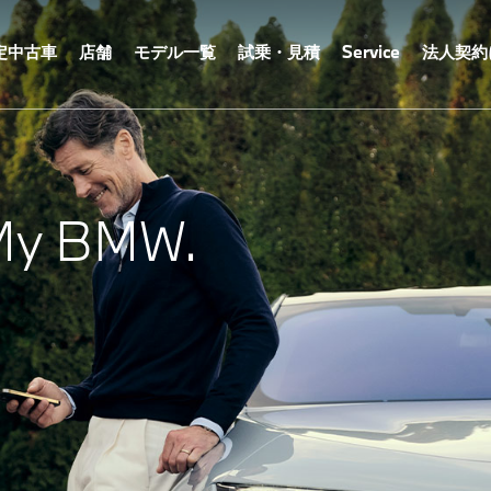
定中古車
店舗
モデル一覧
試乗・見積
Service
法人契約
My BMW.