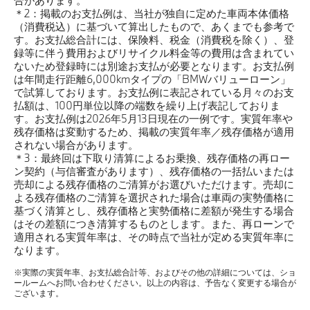
合があります。
＊2：掲載のお支払例は、当社が独自に定めた車両本体価格
（消費税込）に基づいて算出したもので、あくまでも参考で
す。お支払総合計には、保険料、税金（消費税を除く）、登
録等に伴う費用およびリサイクル料金等の費用は含まれてい
ないため登録時には別途お支払が必要となります。お支払例
は年間走行距離6,000kmタイプの「BMWバリューローン」
で試算しております。お支払例に表記されている月々のお支
払額は、100円単位以降の端数を繰り上げ表記しておりま
す。お支払例は2026年5月13日現在の一例です。実質年率や
残存価格は変動するため、掲載の実質年率／残存価格が適用
されない場合があります。
＊3：最終回は下取り清算によるお乗換、残存価格の再ロー
ン契約（与信審査があります）、残存価格の一括払いまたは
売却による残存価格のご清算がお選びいただけます。売却に
よる残存価格のご清算を選択された場合は車両の実勢価格に
基づく清算とし、残存価格と実勢価格に差額が発生する場合
はその差額につき清算するものとします。また、再ローンで
適用される実質年率は、その時点で当社が定める実質年率に
なります。
※実際の実質年率、お支払総合計等、およびその他の詳細については、ショ
ールームへお問い合わせください。以上の内容は、予告なく変更する場合が
ございます。