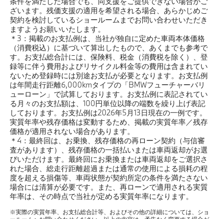
条件を満たした場合でも、同支援をご提供できない場合がご
ざいます。残価支援の適用を希望される場合、あらかじめご
契約を検討しているショールームまでお問い合わせいただき
ますようお願いいたします。
＊3：掲載のお支払例は、当社が独自に定めた車両本体価格
（消費税込）に基づいて算出したもので、あくまでも参考で
す。お支払総合計には、保険料、税金（消費税を除く）、登
録等に伴う費用およびリサイクル料金等の費用は含まれてい
ないため登録時には別途お支払が必要となります。お支払例
は年間走行距離6,000kmタイプの「BMWフューチャーバリ
ューローン」で試算しております。お支払例に表記されてい
る月々のお支払額は、100円単位以降の端数を繰り上げ表記
しております。お支払例は2026年5月13日現在の一例です。
実質年率や残存価格は変動するため、掲載の実質年率／残存
価格が適用されない場合があります。
＊4：最終回は、お乗換、残存価格の再ローン契約（与信審
査があります）、残存価格の一括払いまたは車両返却がお選
びいただけます。最終回にお乗換または車両返却をご選択さ
れた場合、総走行距離超過または通常の使用による損耗の程
度を超える損傷等、車両状態が契約所定の条件を満たさない
場合には清算が必要です。また、再ローンで適用される実質
年率は、その時点で当社が定める実質年率になります。
※実際の実質年率、お支払総合計等、およびその他の詳細については、ショ