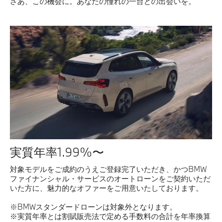
さあ、この機会に。あなたの憧れの一台との出会いを。
モデル一覧
試乗・見積
Service
法人契約について
実質年率1.99%〜
対象モデルをご成約のうえご登録完了いただき、かつBMW
ファイナンシャル・サービスのオートローンをご契約いただ
いた方に、魅力的なオファーをご用意いたしております。
※BMWスタンダードローンは対象外となります。
※実質年率とは割賦販売法で定める手数料の合計を年率換算