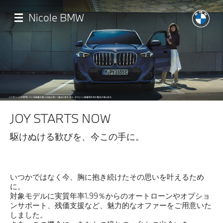
メ
イ
Nicole BMW
ン
コ
ン
テ
ン
ツ
に
移
Home
動
JOY STARTS NOW
イベント・キャンペーン
駆けぬける歓びを、今この手に。
7月即納車
いつかではなく今、胸に抱き続けたその思いを叶えるため
認定中古車
に。
対象モデルに実質年率1.99％からのオートローンやオプショ
ンサポート、残価支援など、魅力的なオファーをご用意いた
店舗
しました。