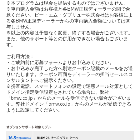
※本プログラムは現金を提供するものではございません。
※車両購入金額はお客様と各BMW正規ディーラーの間で合
意ください。ビー・エム・ダブリュー株式会社はお客様によ
る各BMW正規ディーラーからの車両購入金額については関
与しません。
※以上の内容は予告なく変更、終了する場合がございます。
また、他のサポート等との併用ができない場合もございま
す。
ご利用方法：
・ご成約前に応募フォームよりお申込みください。
・お申込みが完了した方へ別途クーポン記載のメールをお送
りいたします。クーポン画面をディーラーの担当セールスコ
ンサルタントへご提示ください。
※携帯電話、スマートフォンの設定で迷惑メール対策として
ドメイン指定受信設定をされている場合に、弊社
「bmw.co.jp」からのメールを受信できない場合がございま
す。弊社ドメイン「bmw.co.jp」からのメールが受信できる
ように設定してください。