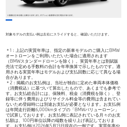
対象モデルの支払い例は左右にスライドすると、確認いただけます。
＊1：上記の実質年率は、指定の新車モデルのご購入にBMW
オートローンをご利用いただいた場合に適用されます
（BMWスタンダードローンを除く）。実質年率とは割賦販
売法で定める手数料の合計を年率換算で示したものです。適
用される実質年率はモデルおよび支払回数に応じて異なる場
合があります。
＊2：掲載のお支払例は、当社が独自に定めた車両本体価格
（消費税込）に基づいて算出したもので、あくまでも参考で
す。お支払総合計には、保険料、税金（消費税を除く）、登
録等に伴う費用およびリサイクル料金等の費用は含まれてい
ないため登録時には別途お支払が必要となります。お支払例
は年間走行距離6,000kmタイプの「BMWバリューローン」
で試算しております。お支払例に表記されている月々のお支
払額は、100円単位以降の端数を繰り上げ表記しておりま
す。お支払例は2026年5月13日現在の一例です。実質年率や