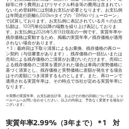
録等に伴う費用およびリサイクル料金等の費用は含まれてい
ないため登録時には別途お支払が必要となります。お支払例
は年間走行距離6,000kmタイプの「BMWバリューローン」
で試算しております。お支払例に表記されている月々のお支
払額は、100円単位以降の端数を繰り上げ表記しておりま
す。お支払例は2026年5月13日現在の一例です。実質年率や
残存価格は変動するため、掲載の実質年率／残存価格が適用
されない場合があります。
＊3：最終回は下取り清算によるお乗換、残存価格の再ロー
ン契約（与信審査があります）、残存価格の一括払いまたは
売却による残存価格のご清算がお選びいただけます。売却に
よる残存価格のご清算を選択された場合は車両の実勢価格に
基づく清算とし、残存価格と実勢価格に差額が発生する場合
はその差額につき清算するものとします。また、再ローンで
適用される実質年率は、その時点で当社が定める実質年率に
なります。
※実際の実質年率、お支払総合計等、およびその他の詳細については、ショ
ールームへお問い合わせください。以上の内容は、予告なく変更する場合が
ございます。
実質年率2.99%（3年まで）＊1 対