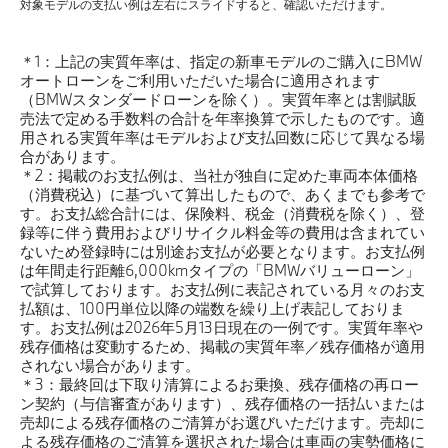
対象モデルの支払い例は左右にスライドすると、確認いただけます。
＊1：上記の実質年率は、指定の新車モデルのご購入にBMW
オートローンをご利用いただいた場合に適用されます
（BMWスタンダードローンを除く）。実質年率とは割賦販
売法で定める手数料の合計を年率換算で示したものです。適
用される実質年率はモデルおよび支払回数に応じて異なる場
合があります。
＊2：掲載のお支払例は、当社が独自に定めた車両本体価格
（消費税込）に基づいて算出したもので、あくまでも参考で
す。お支払総合計には、保険料、税金（消費税を除く）、登
録等に伴う費用およびリサイクル料金等の費用は含まれてい
ないため登録時には別途お支払が必要となります。お支払例
は年間走行距離6,000kmタイプの「BMWバリューローン」
で試算しております。お支払例に表記されている月々のお支
払額は、100円単位以降の端数を繰り上げ表記しておりま
す。お支払例は2026年5月13日現在の一例です。実質年率や
残存価格は変動するため、掲載の実質年率／残存価格が適用
されない場合があります。
＊3：最終回は下取り清算によるお乗換、残存価格の再ロー
ン契約（与信審査があります）、残存価格の一括払いまたは
売却による残存価格のご清算がお選びいただけます。売却に
よる残存価格のご清算を選択された場合は車両の実勢価格に