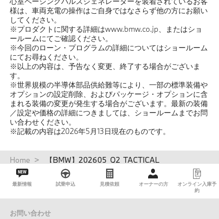
心室ペーシングパルスジェネレーターを装着されているお客
様は、車両充電の操作はご自身ではなさらず他の方にお願い
してください。
※プロダクトに関する詳細はwww.bmw.co.jp、またはショ
ールームにてご確認ください。
※今回のローン・プログラムの詳細についてはショールーム
にてお尋ねください。
※以上の内容は、予告なく変更、終了する場合がございま
す。
※世界規模の半導体部品供給難等により、一部の標準装備や
オプションの設定削除、およびパッケージ・オプションに含
まれる装備の変更が発生する場合がございます。最新の装備
／設定や価格の詳細につきましては、ショールームまでお問
い合わせください。
※記載の内容は2026年5月13日現在のものです。
パ
Home
【BMW】202605_Q2_TACTICAL
ン
く
最新情報
試乗申込
見積依頼
オーナーの方
オンライン入庫予
ず
約
お問い合わせ