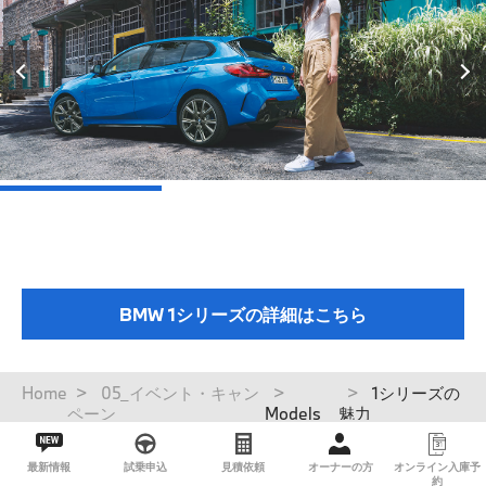
BMW 1シリーズの詳細はこちら
パ
Home
05_イベント・キャン
1シリーズの
ン
ペーン
Models
魅力
く
ず
最新情報
試乗申込
見積依頼
オーナーの方
オンライン入庫予
約