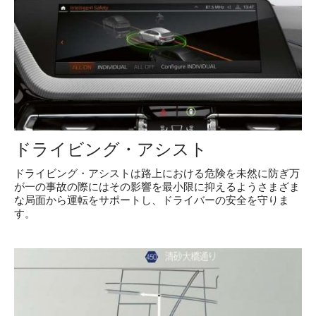
モデル一覧
試乗・見積
Service
ドライビング・アシスト
法人契約について
ドライビング・アシストは路上における危険を未然に防ぎ万
が一の事故の際にはその影響を最小限に抑えるようさまざま
な局面から運転をサポートし、ドライバーの安全を守りま
す。