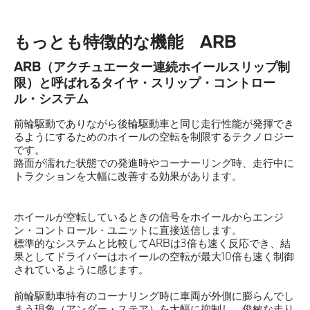
もっとも特徴的な機能 ARB
ARB（アクチュエーター連続ホイールスリップ制
限）と呼ばれるタイヤ・スリップ・コントロー
ル・システム
前輪駆動でありながら後輪駆動車と同じ走行性能が発揮でき
るようにするためのホイールの空転を制限するテクノロジー
です。
路面が濡れた状態での発進時やコーナーリング時、走行中に
トラクションを大幅に改善する効果があります。
ホイールが空転しているときの信号をホイールからエンジ
ン・コントロール・ユニットに直接送信します。
標準的なシステムと比較してARBは3倍も速く反応でき、結
果としてドライバーはホイールの空転が最大10倍も速く制御
されているように感じます。
前輪駆動車特有のコーナリング時に車両が外側に膨らんでし
まう現象（アンダー・ステア）を大幅に抑制し、俊敏な走り