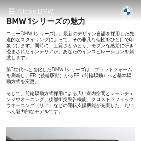
メ
イ
Nicole BMW
ン
BMW 1シリーズの魅力
コ
ン
テ
ニューBMW 1シリーズは、最新のデザイン言語を採用した先
ン
進的なスタイリングによって、その非凡な個性をひと目で印
ツ
象づけます。同時に、上質さとゆとり、モダンな感覚に研ぎ
に
澄まされたインテリアが、あなたのインスピレーションを刺
移
激します。
Home
動
第3世代へと進化したBMW 1シリーズは、プラットフォーム
を刷新し、FR（後輪駆動）からFF（前輪駆動）へと基本駆
イベント・キャンペーン
動方式を変更。
そして、前輪駆動方式採用による広い室内空間とレーンチェ
8月即納車
ンジウオーニング、後部衝突警告機能、クロストラフィック
ウオーニング（リア）などの運転支援機能が充実した、たい
へん魅力的なモデルです。
認定中古車
店舗